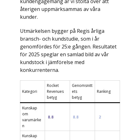
kundengagemang är vi stolta över att
återigen uppmärksammas av våra
kunder.
Utmärkelsen bygger på Regis årliga
bransch- och kundstudie, som i år
genomfördes för 25:e gången. Resultatet
för 2025 speglar en samlad bild av vår
kundstock i jämförelse med
konkurrenterna.
Rocket
Genomsnitt
Kategori
Revenues
ets
Ranking
betyg
betyg
Kunskap
om
8.8
8.8
2
varumärke
n
Kunskap