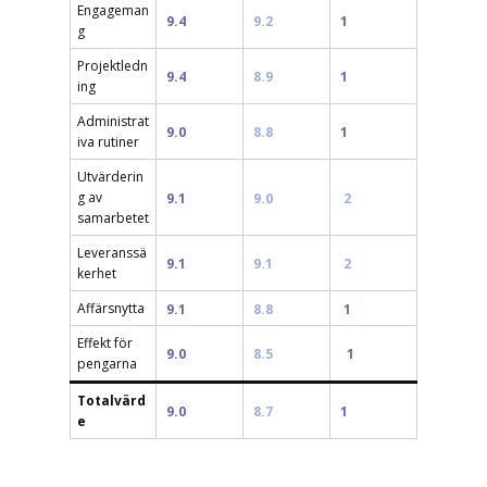
Engageman
9.4
9.2
1
g
Projektledn
9.4
8.9
1
ing
Administrat
9.0
8.8
1
iva rutiner
Utvärderin
g av
9.1
9.0
2
samarbetet
Leveranssä
9.1
9.1
2
kerhet
Affärsnytta
9.1
8.8
1
Effekt för
9.0
8.5
1
pengarna
Totalvärd
9.0
8.7
1
e