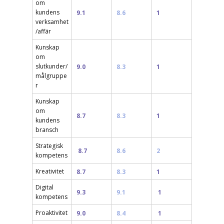
om
kundens
9.1
8.6
1
verksamhet
/affär
Kunskap
om
slutkunder/
9.0
8.3
1
målgruppe
r
Kunskap
om
8.7
8.3
1
kundens
bransch
Strategisk
8.7
8.6
2
kompetens
Kreativitet
8.7
8.3
1
Digital
9.3
9.1
1
kompetens
Proaktivitet
9.0
8.4
1