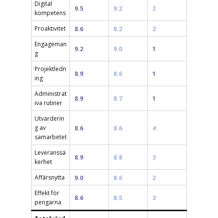
Digital
9.5
9.2
2
kompetens
Proaktivitet
8.6
8.2
2
Engageman
9.2
9.0
1
g
Projektledn
8.9
8.6
1
ing
Administrat
8.9
8.7
1
iva rutiner
Utvärderin
g av
8.6
8.6
4
samarbetet
Leveranssä
8.9
8.8
3
kerhet
Affärsnytta
9.0
8.6
2
Effekt för
8.6
8.5
3
pengarna