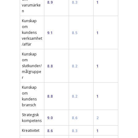
8.9
8.3
1
varumärke
n
Kunskap
om
kundens
9.1
8.5
1
verksamhet
/affär
Kunskap
om
slutkunder/
8.8
8.2
1
målgruppe
r
Kunskap
om
8.8
8.2
1
kundens
bransch
Strategisk
9.0
8.6
2
kompetens
Kreativitet
8.6
8.3
1